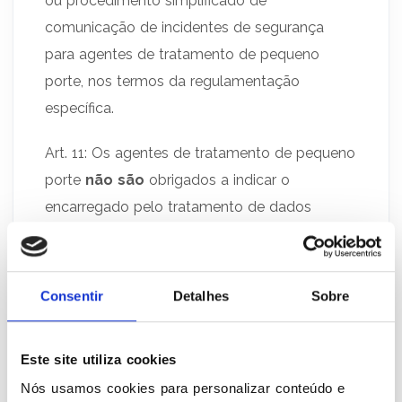
ou procedimento simplificado de
comunicação de incidentes de segurança
para agentes de tratamento de pequeno
porte, nos termos da regulamentação
específica.
Art. 11: Os agentes de tratamento de pequeno
porte
não são
obrigados a indicar o
encarregado pelo tratamento de dados
pessoais exigidos no art. 41 da LGPD.
Art. 12: Os agentes de tratamento de pequeno
Consentir
Detalhes
Sobre
porte
devem adotar
medidas
administrativas e técnicas
essenciais e
necessárias
, com
base em requisitos
Este site utiliza cookies
mínimos de segurança da
Nós usamos cookies para personalizar conteúdo e