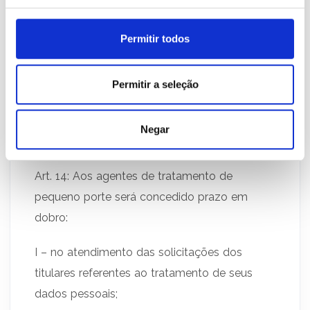
Novamente, atenção ao “podem”, pois tem a
empresa alcançada pela resolução o poder
Permitir todos
de facultar entre o modelo tradicional ou o
simplificado, mas, não a dispensa da adoção
Permitir a seleção
de critérios de segurança previsto
em
frameworks
consagrados, como a ISO
Negar
27001 e 27002.
Art. 14: Aos agentes de tratamento de
pequeno porte será concedido prazo em
dobro:
I – no atendimento das solicitações dos
titulares referentes ao tratamento de seus
dados pessoais;