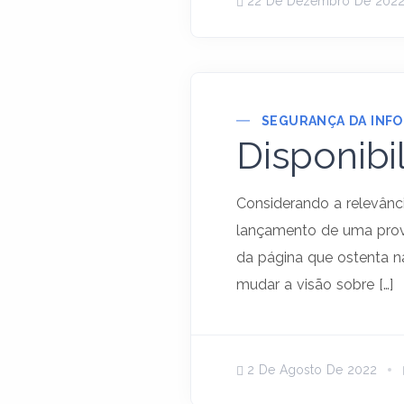
22 De Dezembro De 202
SEGURANÇA DA INF
Disponibi
Considerando a relevânci
lançamento de uma prov
da página que ostenta na
mudar a visão sobre […]
2 De Agosto De 2022