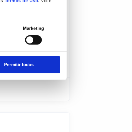
os
Termos de Uso
. Você
ral de
Marketing
quação a Lei Geral de
atch?v=FAs_GokVIvI
Permitir todos