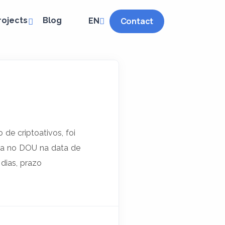
rojects
Blog
Contact
EN
de criptoativos, foi
ada no DOU na data de
dias, prazo