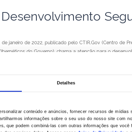
e Desenvolvimento Segu
6 de janeiro de 2022, publicado pelo CTIR.Gov (Centro de P
Cibernéticos do Governo), chama a atenção para o desenvo
nte, quanto a origem de vulnerabilidades em linguagens de
de solução, o “security by design”. É bem sabido que diver
Detalhes
Alexandre Medeiros
sonalizar conteúdo e anúncios, fornecer recursos de mídias s
rtilharmos informações sobre o seu uso do nosso site com no
ises, que podem combiná-las com outras informações que você 