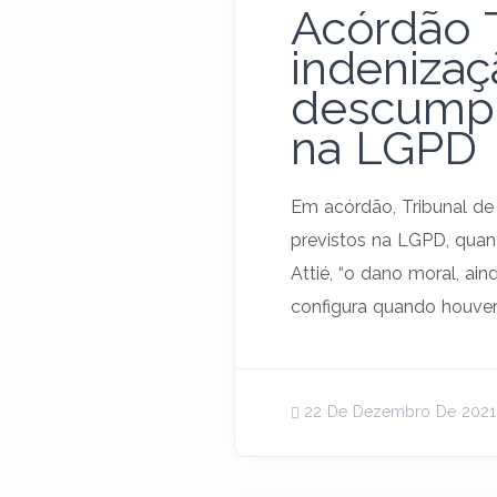
Acórdão 
indeniza
descumpr
na LGPD
Em acórdão, Tribunal de
previstos na LGPD, quan
Attié, “o dano moral, ai
configura quando houver 
22 De Dezembro De 2021