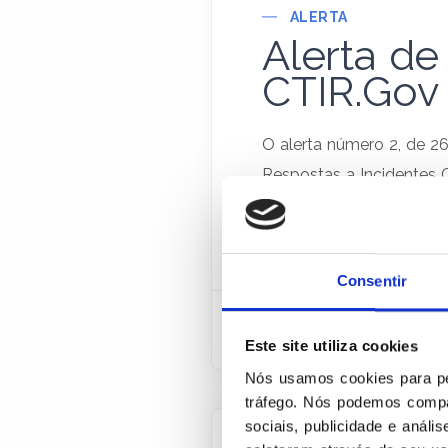
ALERTA
Alerta d
CTIR.Gov
O alerta número 2, de 2
Respostas a Incidentes 
de software, especialme
apontando, como medida 
Consentir
27 De Janeiro De 2022
Este site utiliza cookies
Nós usamos cookies para per
tráfego. Nós podemos compa
sociais, publicidade e anál