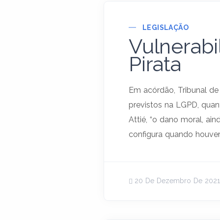
LEGISLAÇÃO
Vulnerabi
Pirata
Em acórdão, Tribunal de
previstos na LGPD, quan
Attié, “o dano moral, ai
configura quando houver 
20 De Dezembro De 2021