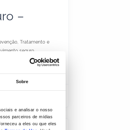
ro –
revenção, Tratamento e
lvimento seguro
 programação,
sos são […]
Sobre
ociais e analisar o nosso
ssos parceiros de mídias
forneceu a eles ou que eles