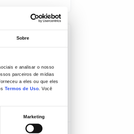
Sobre
artamento
ociais e analisar o nosso
ssos parceiros de mídias
 suas atividades em meio
forneceu a eles ou que eles
 destes e o alto poder de
os
Termos de Uso
. Você
rio que os sistemas de
Marketing