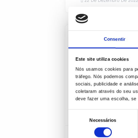
22 De Dezembro De 202
Consentir
SEGURANÇA DA INF
Controle
Este site utiliza cookies
de TI de
Nós usamos cookies para per
tráfego. Nós podemos compa
Com o avanço tecnológic
sociais, publicidade e anál
físico, passando a utili
coletaram através do seu u
deve fazer uma escolha, se 
processamento, armazena
informática tornaram-se 
Seleção
Necessários
de
consentimento
24 De Outubro De 2021