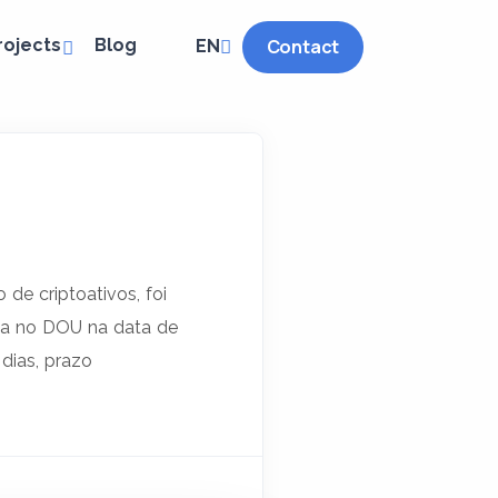
rojects
Blog
Contact
EN
de criptoativos, foi
ada no DOU na data de
dias, prazo