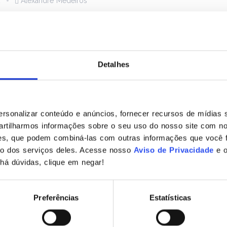
2
Alexandre Medeiros
Detalhes
ORMAÇÃO
 organizacional do dep
 uma empresa
sonalizar conteúdo e anúncios, fornecer recursos de mídias s
rtilharmos informações sobre o seu uso do nosso site com no
o, as empresas passaram a deixar de lado os registros de
ises, que podem combiná-las com outras informações que você 
zar sistemas computacionais, tendo em vista o barateamento
so dos serviços deles. Acesse nosso
Aviso de Privacidade
e 
há dúvidas, clique em negar!
mento, centralização e consulta dos dados. Assim, é notó
o centro neural de […]
Preferências
Estatísticas
Alexandre Medeiros