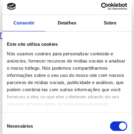
Privacy Policy
Contact Us
Follow Us
Consentir
Detalhes
Sobre
Twitter
Facebook-
Dribbble
Instagram
Youtube
f
Este site utiliza cookies
Nós usamos cookies para personalizar conteúdo e
Legislação
anúncios, fornecer recursos de mídias sociais e analisar
o nosso tráfego. Nós podemos compartilharmos
informações sobre o seu uso do nosso site com nossos
Marco Legal dos
parceiros de mídias sociais, publicidade e análises, que
podem combiná-las com outras informações que você
Criptoativos
forneceu a eles ou que eles coletaram através do seu
uso dos serviços deles. Acesse nosso
Aviso de
Privacidade
e os
Termos de Uso
. Você deve fazer uma
escolha, se há dúvidas, clique em negar!
Seleção
O Projeto de Lei, de autoria do deputado Aureo Ribeiro,
Necessários
de
que trata da regulamentação de criptoativos, foi