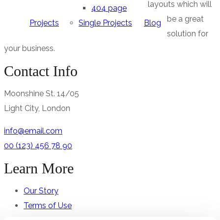
layouts which will
404 page
be a great
Projects
Single Projects
Blog
solution for
your business.
Contact Info
Moonshine St. 14/05
Light City, London
info@email.com
00 (123) 456 78 90
Learn More
Our Story
Terms of Use