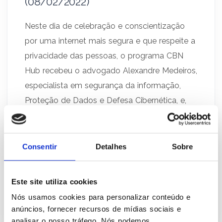
(08/02/2022)
Neste dia de celebração e conscientização
por uma internet mais segura e que respeite a
privacidade das pessoas, o programa CBN
Hub recebeu o advogado Alexandre Medeiros,
especialista em segurança da informação,
Proteção de Dados e Defesa Cibernética, e,
integrante do Núcleo de Proteção de Dados e
Direito Digital da Lobo & Vaz Advogados
Associados. […]
Consentir
Detalhes
Sobre
Este site utiliza cookies
8 De Fevereiro De
Alexandre
Nós usamos cookies para personalizar conteúdo e
2022
Medeiros
anúncios, fornecer recursos de mídias sociais e
analisar o nosso tráfego. Nós podemos