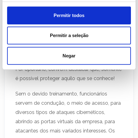
De toda forma, nenhuma das medidas de
Permitir todos
proteção garantem totalmente o controle do
ambiente e dos dispositivos em uso, pois, se
os usuários não receber o treinamento
Permitir a seleção
adequado, tornam-se potencialmente
perigosas.
Negar
Por oportuno, convêm destacar que, somente
é possível proteger aquilo que se conhece!
Sem o devido treinamento, funcionários
servem de condução, o meio de acesso, para
diversos tipos de ataques cibernéticos,
abrindo as portas virtuais da empresa, para
atacantes dos mais variados interesses. Os