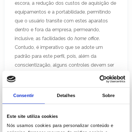
escora, a redução dos custos de aquisição de
equipamentos e a portabilidade, permitindo
que o usuário transite com estes aparatos
dentro e fora da empresa, permeando,
inclusive, as facilidades do
home office
.
Contudo, é imperativo que se adote um
padrão para este perfil, pois, além da
conscientização, alguns controles devem ser
entabulados, tendo em vista que o usuário
passa a ter maior controle sobre o item em
uso, já que o fim deixa de ser somente o
Consentir
Detalhes
Sobre
corporativo.
Algumas medidas podem ser adotadas,
Este site utiliza cookies
objetivando que, quando o equipamento
Nós usamos cookies para personalizar conteúdo e